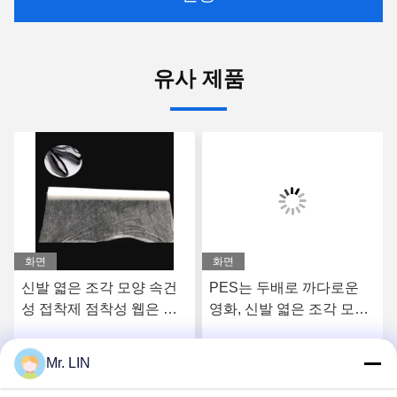
유사 제품
화면
화면
신발 엷은 조각 모양 속건
PES는 두배로 까다로운
성 접착제 점착성 웹은 구
영화, 신발 엷은 조각 모양
두의 안창 거품을 위해 100
PA / 열 가소성 폴리우레탄
그램 OEM / ODM을 촬영
수지 속건성 접착제 접착
Mr. LIN
요
최상의 가격을 얻으세요
최상의 가격을 얻으세요
합니다
필름 3.0kgf/cm2를 측면을
댔습니다