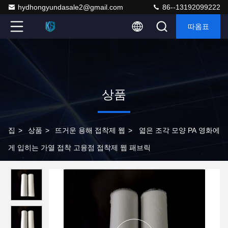
hydhongyundasale2@gmail.com
86--13192099222
따옴표
상품
집
>
상품
>
뜨거운 용해 접착제 웹
>
엷은 조각 모양 PA 영화에
게 입히는 가열 접착 고융점 접착제 웹 패브릭