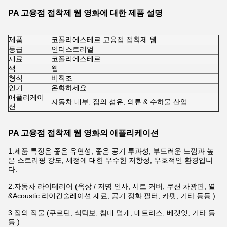
PA 고융점 접착제 웹 영화에 대한 제품 설명
제품
코폴리에스테르 고융점 접착제 웹
등급
인더스트리얼
재료
코폴리에스테르
색
웹
형식
비직조
인기
온화하세요
애플리케이
자동차 내부, 집의 섬유, 의류 & 수하물 산업
션
PA 고융점 접착제 웹 영화의 애플리케이션
1.제품 특징은 좋은 유연성, 좋은 공기 투과성, 부드러운 느낌과 높
은 스트리핑 강도, 세정에 대한 우수한 저항성, 우호적인 환경입니
다.
2.자동차 라이테리어 (옥상 / 저명 인사, 시트 커버, 쿠션 차광판, 열
&Acoustic 라이킨술레이션 재료, 공기 정화 필터, 카펫, 기타 등등.)
3.집의 직물 (쿠르틴, 식탁보, 침대 덮개, 매트리스, 베갯잇, 기타 등
등.)