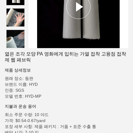
엷은 조각 모양 PA 영화에게 입히는 가열 접착 고융점 접착
제 웹 패브릭
제품 상세정보
원래 장소: 동완
브랜드 이름: HYD
인증: SGS
모델 번호: HYD-MP
지불과 운송 용어
최소 주문 수량: 10 야드
가격: $0.54-0.67/yard
포장 세부 사항: 제품 패키지 : 거품 + 표준 수출 통
배달 시간: 7-10 일