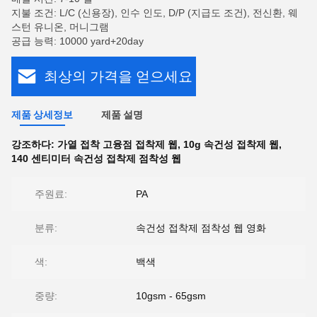
지불 조건: L/C (신용장), 인수 인도, D/P (지급도 조건), 전신환, 웨
스턴 유니온, 머니그램
공급 능력: 10000 yard+20day
최상의 가격을 얻으세요
제품 상세정보
제품 설명
강조하다:
가열 접착 고융점 접착제 웹
,
10g 속건성 접착제 웹
,
140 센티미터 속건성 접착제 점착성 웹
주원료:
PA
분류:
속건성 접착제 점착성 웹 영화
색:
백색
중량:
10gsm - 65gsm