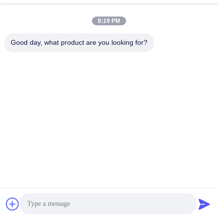
8:19 PM
Good day, what product are you looking for?
Guangdong Jinhonghai New Material
Technology Co., Ltd
hydhongyundasale2@gmail.com
86--13192099222
34 번, 엑스이아이이 도로, 지우셴그 엑스인우, 치잉스이 도
시, 동구안, 광동, 중국
중국 상등품 핫 멜트 필름 공급자. 저작권 (c) 2021-2026
hotmelt-films.com . 무단 복제 금지.