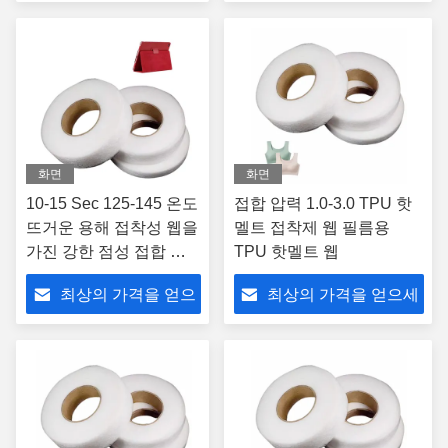
세요
요
화면
화면
10-15 Sec 125-145 온도
접합 압력 1.0-3.0 TPU 핫
뜨거운 용해 접착성 웹을
멜트 접착제 웹 필름용
가진 강한 점성 접합 접
TPU 핫멜트 웹
착제
최상의 가격을 얻으
최상의 가격을 얻으세
세요
요