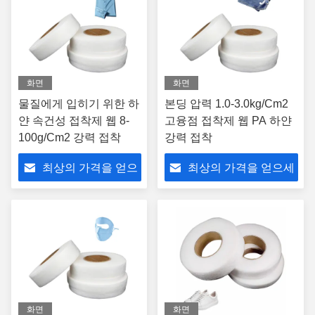
화면
화면
물질에게 입히기 위한 하
본딩 압력 1.0-3.0kg/Cm2
얀 속건성 접착제 웹 8-
고융점 접착제 웹 PA 하얀
100g/Cm2 강력 접착
강력 접착
최상의 가격을 얻으
최상의 가격을 얻으세
세요
요
화면
화면