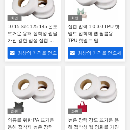
화면
화면
10-15 Sec 125-145 온도
접합 압력 1.0-3.0 TPU 핫
뜨거운 용해 접착성 웹을
멜트 접착제 웹 필름용
가진 강한 점성 접합 접
TPU 핫멜트 웹
착제
최상의 가격을 얻으
최상의 가격을 얻으세
세요
요
화면
화면
의류를 위한 PA 뜨거운
높은 장력 강도 뜨거운 용
용해 접착제 높은 장력
해 접착성 웹 영화를 가진