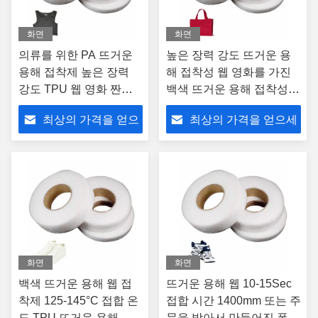
화면
화면
의류를 위한 PA 뜨거운
높은 장력 강도 뜨거운 용
용해 접착제 높은 장력
해 접착성 웹 영화를 가진
강도 TPU 웹 영화 짠것
백색 뜨거운 용해 접착성
이 아닌 폴리에스테
웹 영화
최상의 가격을 얻으
최상의 가격을 얻으세
세요
요
화면
화면
백색 뜨거운 용해 웹 접
뜨거운 용해 웹 10-15Sec
착제 125-145°C 접합 온
접합 시간 1400mm 또는 주
도 TPU 뜨거운 용해 접
문을 받아서 만들어진 폭