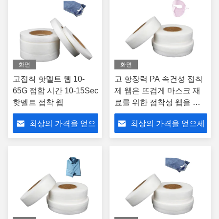
화면
화면
고접착 핫멜트 웹 10-
고 항장력 PA 속건성 접착
65G 접합 시간 10-15Sec
제 웹은 뜨겁게 마스크 재
핫멜트 접착 웹
료를 위한 점착성 웹을 녹
입니다
최상의 가격을 얻으
최상의 가격을 얻으세
세요
요