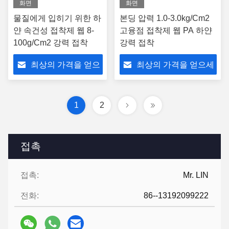
화면
화면
물질에게 입히기 위한 하
본딩 압력 1.0-3.0kg/Cm2
얀 속건성 접착제 웹 8-
고융점 접착제 웹 PA 하얀
100g/Cm2 강력 접착
강력 접착
최상의 가격을 얻으
최상의 가격을 얻으세
세요
요
1
2
접촉
접촉:
Mr. LIN
전화:
86--13192099222