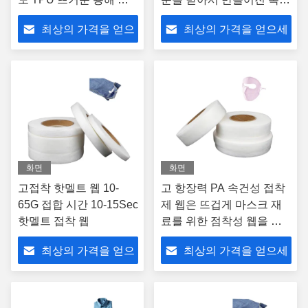
착성 웹 필름
뜨거운 용해 접착성 웹 영
최상의 가격을 얻으
최상의 가격을 얻으세
화
세요
요
화면
화면
고접착 핫멜트 웹 10-
고 항장력 PA 속건성 접착
65G 접합 시간 10-15Sec
제 웹은 뜨겁게 마스크 재
핫멜트 접착 웹
료를 위한 점착성 웹을 녹
입니다
최상의 가격을 얻으
최상의 가격을 얻으세
세요
요