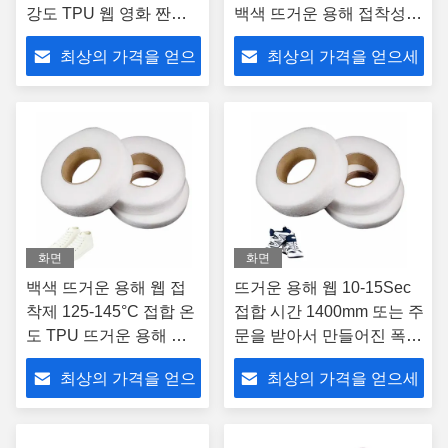
강도 TPU 웹 영화 짠것
백색 뜨거운 용해 접착성
이 아닌 폴리에스테
웹 영화
최상의 가격을 얻으
최상의 가격을 얻으세
세요
요
화면
화면
백색 뜨거운 용해 웹 접
뜨거운 용해 웹 10-15Sec
착제 125-145°C 접합 온
접합 시간 1400mm 또는 주
도 TPU 뜨거운 용해 접
문을 받아서 만들어진 폭
착성 웹 필름
뜨거운 용해 접착성 웹 영
최상의 가격을 얻으
최상의 가격을 얻으세
화
세요
요