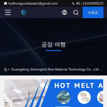
hydhongyundasale2@gmail.com
86--13192099222
따옴표
공장 여행
집
>
Guangdong Jinhonghai New Material Technology Co., Ltd 공장 여행