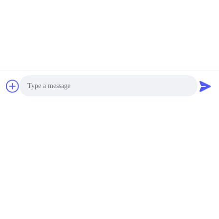
Photo
Video Call
Audio Call