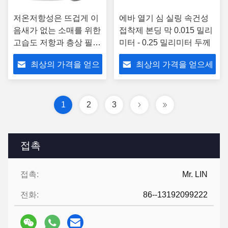
저온저항성은 뜨겁게 이
에바 열기 심 실링 속건성
음새가 없는 소매를 위한
접착제 본딩 막 0.015 밀리
고습도 저항과 층상 필름
미터 - 0.25 밀리미터 두께
을 녹입니다
최상의 가격을 얻으
최상의 가격을 얻으세
세요
요
1
2
3
접촉
접촉:
Mr. LIN
전화:
86--13192099222