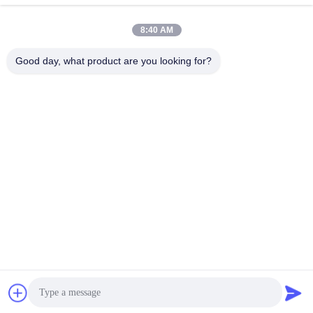
8:40 AM
Good day, what product are you looking for?
Guangdong Jinhonghai New Material
Technology Co., Ltd
hydhongyundasale2@gmail.com
86--13192099222
34 번, 엑스이아이이 도로, 지우셴그 엑스인우, 치잉스이 도
시, 동구안, 광동, 중국
중국 상등품 핫 멜트 필름 공급자. 저작권 (c) 2021-2026
hotmelt-films.com . 무단 복제 금지.