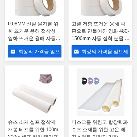
0.08MM 신발 물자를 위
고열 저항 뜨거운 용해 박
한 뜨거운 용해 접착성
판으로 만들어진 영화 480-
영화 뜨거운 용해 자동
1500mm 자동 접착 눈물 테
접착 테이프
이프
최상의 가격을 얻으
최상의 가격을 얻으세
세요
요
슈즈 소재 셀프 접착제
마스크를 위한고 항장력과
개봉 테프를 위한 100m-
슈즈 소재를 위한 고온 레
200m 셀프 접착 테이프
지스턴트 이형지 기판