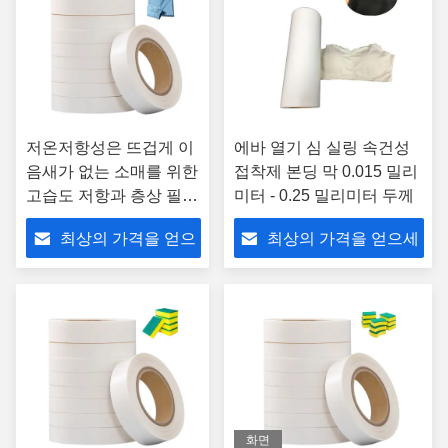
저온저항성은 뜨겁게 이
에바 열기 심 실링 속건성
음새가 없는 소매를 위한
접착제 본딩 막 0.015 밀리
고습도 저항과 층상 필름
미터 - 0.25 밀리미터 두께
을 녹입니다
최상의 가격을 얻으
최상의 가격을 얻으세
세요
요
화면