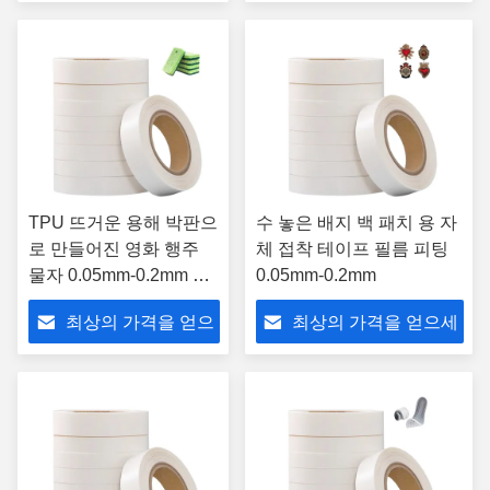
세요
요
TPU 뜨거운 용해 박판으
수 놓은 배지 백 패치 용 자
로 만들어진 영화 행주
체 접착 테이프 필름 피팅
물자 0.05mm-0.2mm 간
0.05mm-0.2mm
격
최상의 가격을 얻으
최상의 가격을 얻으세
세요
요