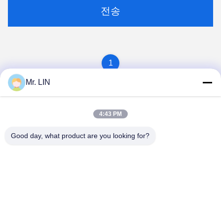
전송
1
Mr. LIN
4:43 PM
Good day, what product are you looking for?
Guangdong Jinhonghai New Material
Technology Co., Ltd
hydhongyundasale2@gmail.com
86--13192099222