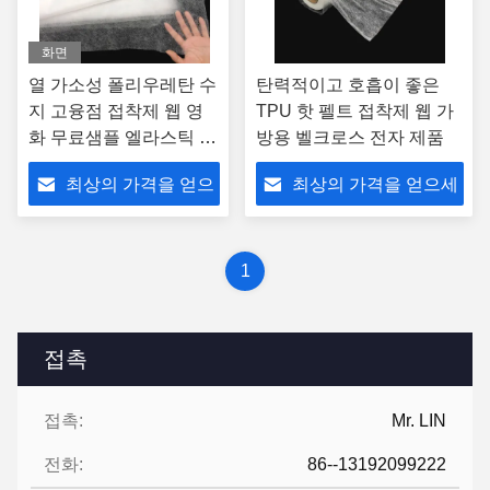
화면
열 가소성 폴리우레탄 수
탄력적이고 호흡이 좋은
지 고융점 접착제 웹 영
TPU 핫 펠트 접착제 웹 가
화 무료샘플 엘라스틱 /
방용 벨크로스 전자 제품
통기성 30개 센티미터 폭
최상의 가격을 얻으
최상의 가격을 얻으세
세요
요
1
접촉
접촉:
Mr. LIN
전화:
86--13192099222