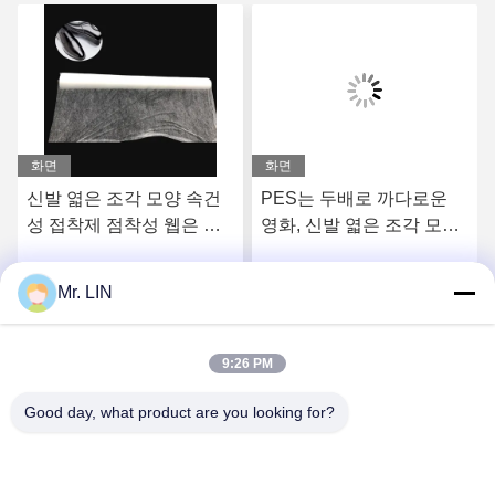
화면
화면
신발 엷은 조각 모양 속건
PES는 두배로 까다로운
성 접착제 점착성 웹은 구
영화, 신발 엷은 조각 모양
두의 안창 거품을 위해 100
PA / 열 가소성 폴리우레탄
그램 OEM / ODM을 촬영
수지 속건성 접착제 접착
Mr. LIN
요
최상의 가격을 얻으세요
최상의 가격을 얻으세요
합니다
필름 3.0kgf/cm2를 측면을
댔습니다
9:26 PM
Good day, what product are you looking for?
Guangdong Jinhonghai New Material
Technology Co., Ltd