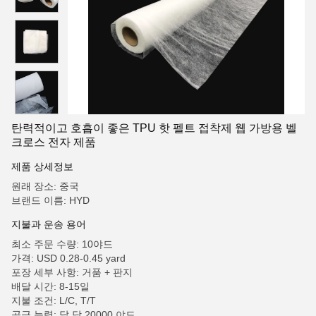
탄력적이고 호흡이 좋은 TPU 핫 펠트 접착제 웹 가방용 벨
크로스 전자 제품
제품 상세정보
원래 장소: 중국
브랜드 이름: HYD
지불과 운송 용어
최소 주문 수량: 10야드
가격: USD 0.28-0.45 yard
포장 세부 사항: 거품 + 판지
배달 시간: 8-15일
지불 조건: L/C, T/T
공급 능력: 달 당 20000 야드