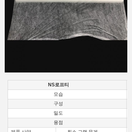
NS
로프티
모습
구성
밀도
융점
제품 사양
최소 그램 무게