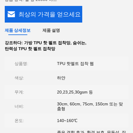
최상의 가격을 얻으세요
제품 상세정보
제품 설명
강조하다:
가방 TPU 핫 펠트 접착망
,
숨쉬는
,
탄력성 TPU 핫 펠트 접착망
상품명:
TPU 핫멜트 접착 웹
색상:
하얀
무게:
20,23,25,30gsm 등
30cm, 60cm, 75cm, 150cm 또는 맞
너비:
춤형
온도:
140~160℃
좋은 결합 효과, 환경 보호, 무독성, 작