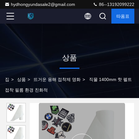
hydhongyundasale2@gmail.com
86--13192099222
따옴표
상품
집
>
상품
>
뜨거운 용해 접착제 영화
>
직물 1400mm 핫 펠트
접착 필름 환경 친화적