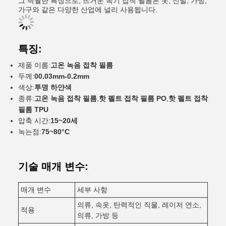
그 탁월한 특징으로, 뜨거운 녹기 접착 필름은 옷, 신발, 가방,
가구와 같은 다양한 산업에 널리 사용됩니다.
특징:
제품 이름:
고온 녹음 접착 필름
두께:
00.03mm-0.2mm
색상:
투명 하얀색
종류:
고온 녹음 접착 필름
,
핫 펠트 접착 필름 PO
,
핫 펠트 접착
필름 TPU
압축 시간:
15~20세
녹는점:
75~80°C
기술 매개 변수:
매개 변수
세부 사항
의류, 속옷, 탄력적인 직물, 레이저 연소,
적용
의류, 가방 등