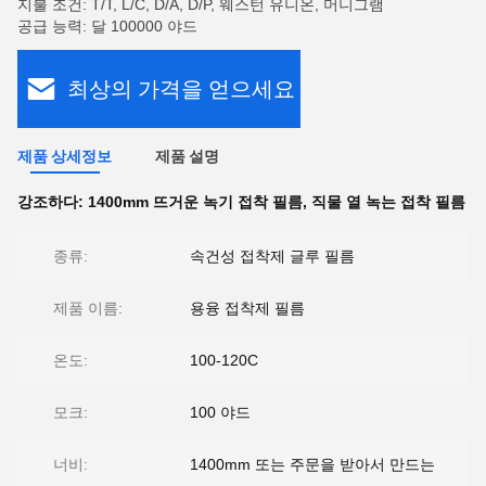
지불 조건: T/T, L/C, D/A, D/P, 웨스턴 유니온, 머니그램
공급 능력: 달 100000 야드
최상의 가격을 얻으세요
제품 상세정보
제품 설명
강조하다:
1400mm 뜨거운 녹기 접착 필름
,
직물 열 녹는 접착 필름
종류:
속건성 접착제 글루 필름
제품 이름:
용융 접착제 필름
온도:
100-120C
모크:
100 야드
너비:
1400mm 또는 주문을 받아서 만드는