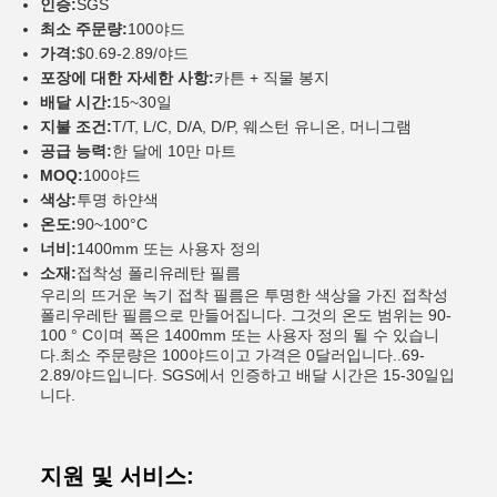
인증:
SGS
최소 주문량:
100야드
가격:
$0.69-2.89/야드
포장에 대한 자세한 사항:
카튼 + 직물 봉지
배달 시간:
15~30일
지불 조건:
T/T, L/C, D/A, D/P, 웨스턴 유니온, 머니그램
공급 능력:
한 달에 10만 마트
MOQ:
100야드
색상:
투명 하얀색
온도:
90~100°C
너비:
1400mm 또는 사용자 정의
소재:
접착성 폴리유레탄 필름
우리의 뜨거운 녹기 접착 필름은 투명한 색상을 가진 접착성
폴리우레탄 필름으로 만들어집니다. 그것의 온도 범위는 90-
100 ° C이며 폭은 1400mm 또는 사용자 정의 될 수 있습니
다.최소 주문량은 100야드이고 가격은 0달러입니다..69-
2.89/야드입니다. SGS에서 인증하고 배달 시간은 15-30일입
니다.
지원 및 서비스: