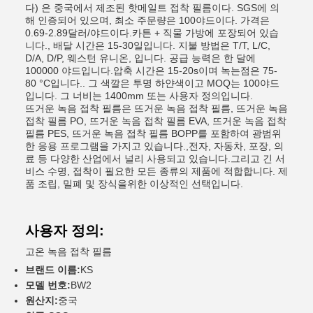
다) 은 중국에서 제조된 핫메일트 접착 필름이다. SGS에 의
해 인증되어 있으며, 최소 주문량은 100야드이다. 가격은
0.69-2.89달러/야드이다.카튼 + 직물 가방에 포장되어 있습
니다., 배달 시간은 15-30일입니다. 지불 방법은 T/T, L/C,
D/A, D/P, 웨스턴 유니온, 입니다. 공급 능력은 한 달에
100000 야드입니다.압축 시간은 15-20s이며 녹는점은 75-
80 °C입니다.. 그 색깔은 투명 하얀색이고 MOQ는 100야드
입니다. 그 너비는 1400mm 또는 사용자 정의입니다.
뜨거운 녹음 접착 필름은 뜨거운 녹음 접착 필름, 뜨거운 녹음
접착 필름 PO, 뜨거운 녹음 접착 필름 EVA, 뜨거운 녹음 접착
필름 PES, 뜨거운 녹음 접착 필름 BOPP를 포함하여 광범위
한 응용 프로그램을 가지고 있습니다.,전자, 자동차, 포장, 의
료 등 다양한 산업에서 널리 사용되고 있습니다.그리고 긴 서
비스 수명, 접착이 필요한 모든 종류의 제품에 적합합니다. 제
품 조립, 밀폐 및 장식을위한 이상적인 선택입니다.
사용자 정의:
고온 녹음 접착 필름
브랜드 이름:
KS
모델 번호:
BW2
원산지:
중국