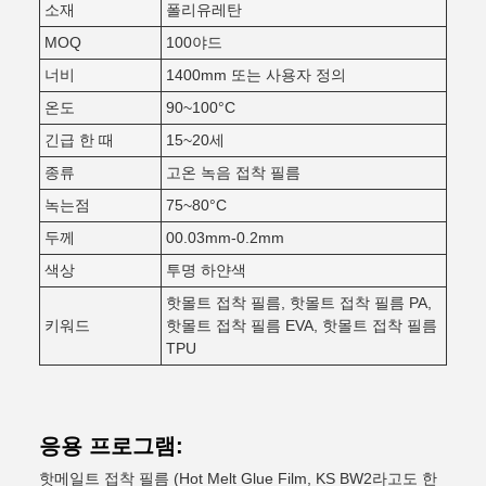
소재
폴리유레탄
MOQ
100야드
너비
1400mm 또는 사용자 정의
온도
90~100°C
긴급 한 때
15~20세
종류
고온 녹음 접착 필름
녹는점
75~80°C
두께
00.03mm-0.2mm
색상
투명 하얀색
핫몰트 접착 필름, 핫몰트 접착 필름 PA,
키워드
핫몰트 접착 필름 EVA, 핫몰트 접착 필름
TPU
응용 프로그램:
핫메일트 접착 필름 (Hot Melt Glue Film, KS BW2라고도 한