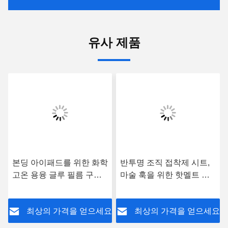
유사 제품
본딩 아이패드를 위한 화학
반투명 조직 접착제 시트,
고온 용융 글루 필름 구성
마술 훅을 위한 핫멜트 열
접착 테이프 롤 140 센티미
가소성 폴리우레탄 수지 접
터 OEM ODM 건
착 필름
요
최상의 가격을 얻으세요
최상의 가격을 얻으세요