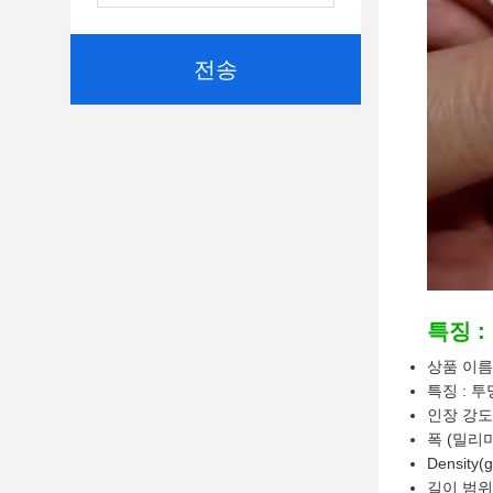
전송
특징 :
상품 이름 
특징 : 
인장 강도 (
폭 (밀리미터
Density(g
길이 범위 (