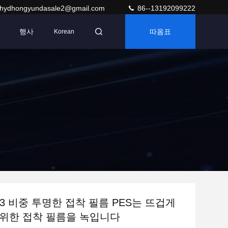
hydhongyundasale2@gmail.com
86--13192099222
행사
따옴표
Korean
Cm3 비중 투명한 접착 필름 PES는 뜨겁게
위한 접착 필름을 녹입니다