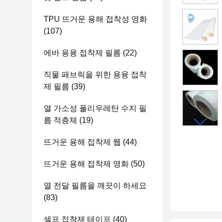
TPU 뜨거운 용해 접착성 영화
(107)
에바 용융 접착제 필름
(22)
직물 패브릭을 위한 용융 접착
제 필름
(39)
열 가소성 폴리우레탄 수지 필
름 적층체
(19)
뜨거운 용해 접착제 웹
(44)
뜨거운 용해 접착제 영화
(50)
열 전달 필름을 깨끗이 하세요
(83)
셀프 접착제 테이프
(40)