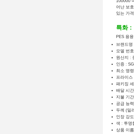
100000
어난 보호
있는 가격
특화 :
PES 용
브랜드명 :
모델 번호 
원산지 :
인증 : S
최소 명령량
프라이스 : 
패키징 세부
배달 시간
지불 기간
공급 능력 
두께 (밀리미
인장 강도 (
색 : 투
상품 이름 