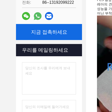
전화:
86--13192099222
레아의 견
성능을 가
어난 부착
지금 접촉하세요
우리를 메일링하세요