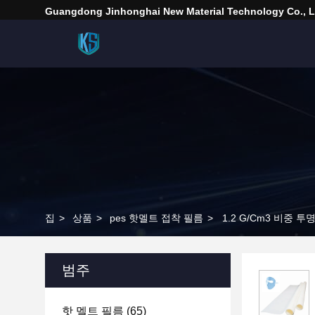
Guangdong Jinhonghai New Material Technology Co., L
집
>
상품
>
pes 핫멜트 접착 필름
>
1.2 G/Cm3 비중
범주
핫 멜트 필름
(65)