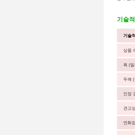
기술적
기술적
상품 
폭 (
두께 
인장 강
견고성 
연화점 