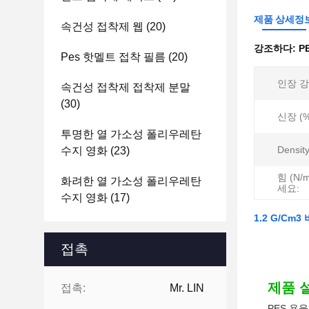
제품 상세정
속건성 접착제 웹
(20)
강조하다:
P
Pes 핫멜트 접착 필름
(20)
인장 강도
속건성 접착제 접착제 분말
(30)
신장 (%
투명한 열 가소성 폴리우레탄
Densit
수지 영화
(23)
힘 (N
화려한 열 가소성 폴리우레탄
세요:
수지 영화
(17)
1.2 G/C
접촉
제품 설
접촉:
Mr. LIN
PES 용