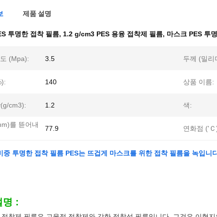
보
제품 설명
ES 투명한 접착 필름
,
1.2 g/cm3 PES 용융 접착제 필름
,
마스크 PES 투
 (Mpa):
3.5
두께 (밀리
):
140
상품 이름:
y(g/cm3):
1.2
색:
/mm)를 뜯어내
77.9
연화점 ('Ｃ)
m3 비중 투명한 접착 필름 PES는 뜨겁게 마스크를 위한 접착 필름을 녹입니
명 :
융 접착제 필름은 고융점 접착제와 강한 접착성 필름입니다. 그것은 이형지의 기판