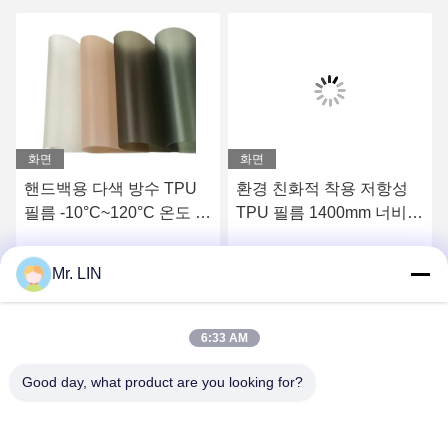
화면
화면
핸드백용 다색 방수 TPU
환경 친화적 착용 저항성
필름 -10°C~120°C 온도 저
TPU 필름 1400mm 너비
항성
사용자 정의
Mr. LIN
요
최상의 가격을 얻으세요
최상의 가격을 얻으세요
6:33 AM
Good day, what product are you looking for?
Guangdong Jinhonghai New Material