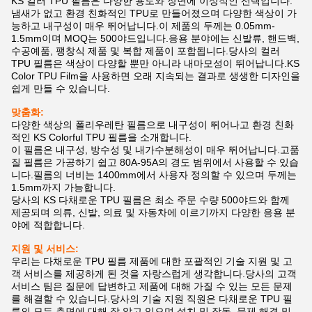
KS 컬러 TPU 필름은 다양한 용도와 장면에 이상적인 선택입니다.
냄새가 없고 환경 친화적인 TPU로 만들어졌으며 다양한 색상이 가
능하고 내구성이 매우 뛰어납니다.이 제품의 두께는 0.05mm-
1.5mm이며 MOQ는 500야드입니다.응용 분야에는 신발류, 핸드백,
수공예품, 팽창식 제품 및 복합 제품이 포함됩니다.당사의 컬러
TPU 필름은 색상이 다양할 뿐만 아니라 내마모성이 뛰어납니다.KS
Color TPU Film을 사용하면 오래 지속되는 결과로 생생한 디자인을
쉽게 만들 수 있습니다.
맞춤화:
다양한 색상의 폴리우레탄 필름으로 내구성이 뛰어나고 환경 친화
적인 KS Colorful TPU 필름을 소개합니다.
이 필름은 내구성, 방수성 및 내가수분해성이 매우 뛰어납니다.고품
질 필름은 가공하기 쉽고 80A-95A의 경도 범위에서 사용할 수 있습
니다.필름의 너비는 1400mm에서 사용자 정의할 수 있으며 두께는
1.5mm까지 가능합니다.
당사의 KS 다채로운 TPU 필름은 최소 주문 수량 500야드와 함께
제공되며 의류, 신발, 의료 및 자동차에 이르기까지 다양한 응용 분
야에 적합합니다.
지원 및 서비스:
우리는 다채로운 TPU 필름 제품에 대한 포괄적인 기술 지원 및 고
객 서비스를 제공하게 된 것을 자랑스럽게 생각합니다.당사의 고객
서비스 팀은 질문에 답변하고 제품에 대해 가질 수 있는 모든 문제
를 해결할 수 있습니다.당사의 기술 지원 직원은 다채로운 TPU 필
름의 모든 측면에 대해 잘 알고 있으며 설치 및 작동, 문제 해결 및