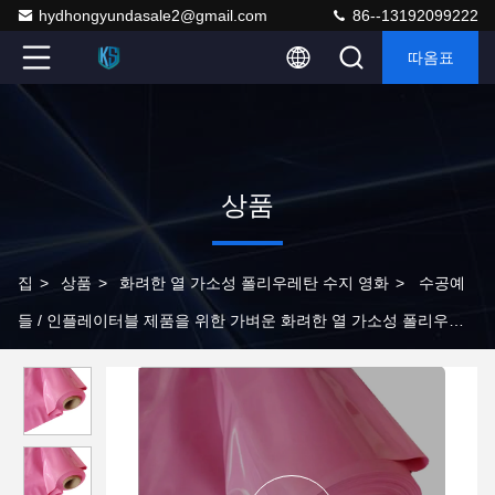
hydhongyundasale2@gmail.com
86--13192099222
따옴표
상품
집
>
상품
>
화려한 열 가소성 폴리우레탄 수지 영화
>
수공예
들 / 인플레이터블 제품을 위한 가벼운 화려한 열 가소성 폴리우레
탄 수지 영화 0.05mm-1.5mm