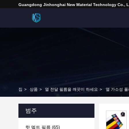
Guangdong Jinhonghai New Material Technology Co., L
집
>
상품
>
열 전달 필름을 깨끗이 하세요
>
열 가소성 폴
범주
핫 멜트 필름
(65)