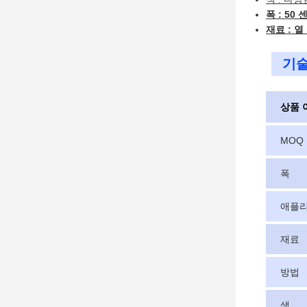
폭 : 5
재료 : 
기술
상품 
MOQ
폭
애플
재료
방법
색