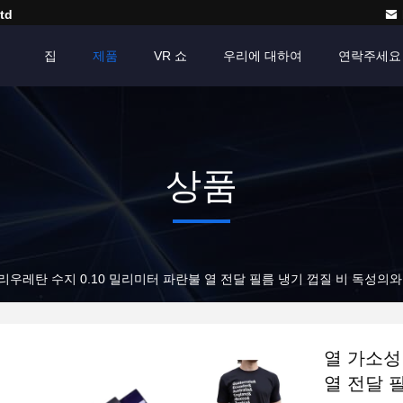
td
집
제품
VR 쇼
우리에 대하여
연락주세요
상품
리우레탄 수지 0.10 밀리미터 파란불 열 전달 필름 냉기 껍질 비 독성의
열 가소성
열 전달 