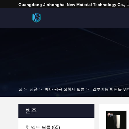
Guangdong Jinhonghai New Material Technology Co., L
집
>
상품
>
에바 용융 접착제 필름
>
알루미늄 박판을 위
범주
핫 멜트 필름
(65)