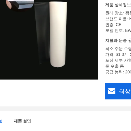
제품 상세정보
원래 장소: 광
브랜드 이름: 
인증: CE
모델 번호: E
지불과 운송 
최소 주문 수량:
가격: $1.37 - $
포장 세부 사항
준 수출 통
공급 능력: 20
최상
보
제품 설명