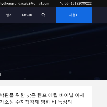
hydhongyundasale2@gmail.com
86--13192099222
행사
따옴표
Korean
의
박판을 위한 낮은 템프 에틸 바이닐 아세
가소성 수지접착제 영화 비 독성의