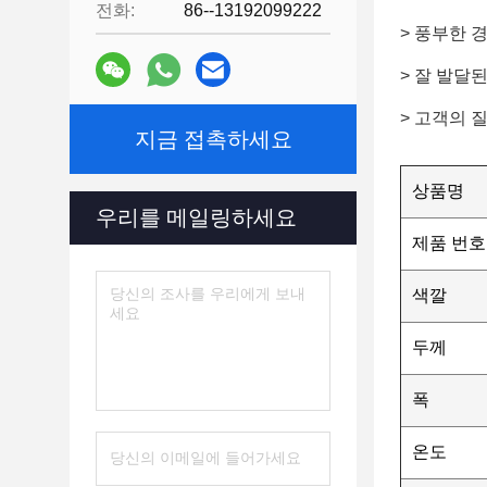
전화:
86--13192099222
> 풍부한 
> 잘 발달
> 고객의 
지금 접촉하세요
상품명
우리를 메일링하세요
제품 번호
색깔
두께
폭
온도