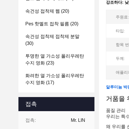
강조하다:
낮
속건성 접착제 웹
(20)
주원료:
Pes 핫멜트 접착 필름
(20)
타입:
속건성 접착제 접착제 분말
(30)
항목 번
투명한 열 가소성 폴리우레탄
두께:
수지 영화
(23)
애플리
화려한 열 가소성 폴리우레탄
수지 영화
(17)
알루미늄 박
거품을 
접촉
품질 관리
우리는 특수
접촉:
Mr. LIN
왜 우리를 