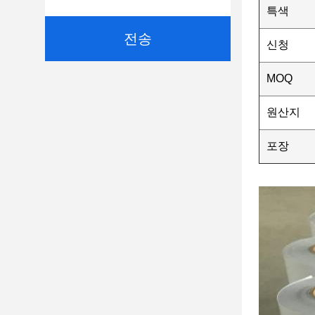
특색
전송
신청
MOQ
원산지
포장