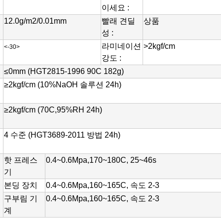
이세요 :
12.0g/m2/0.01mm
빨래 견딜
상품
성 :
라미네이션 
>2kgf/cm
<-30>
강도 :
≤0mm (HGT2815-1996 90C 182g)
 
≥2kgf/cm (10%NaOH 솔루션 24h)
≥2kgf/cm (70C,95%RH 24h)
4 수준 (HGT3689-2011 방법 24h)
핫 프레스
0.4~0.6Mpa,170~180C, 
25~46s
기
본딩 장치
0.4~0.6Mpa,160~165C, 
속도 2-3
구부림 기
0.4~0.6Mpa,160~165C, 
속도 2-3
계