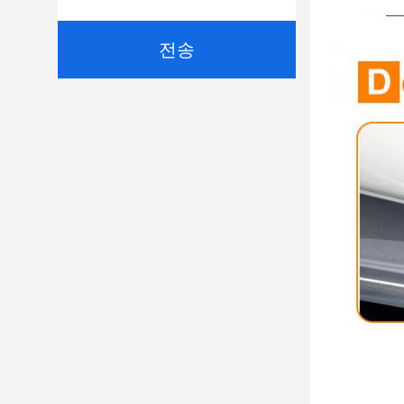
필
드
에
전송
서
사
용
되
었
습
니
다.
용
융
접
착
제
필
름
이
강
한
정