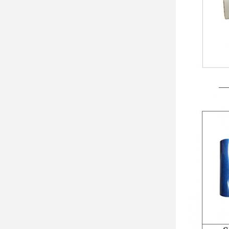
름
답
게
할
것
입
니
다.
그
래
서
당
신
의
제
작
을
위
한
이
영
화