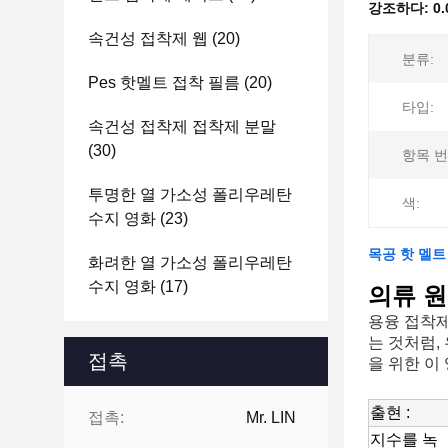
강조하다:
0
속건성 접착제 웹
(20)
분류:
Pes 핫멜트 접착 필름
(20)
타입:
속건성 접착제 접착제 분말
(30)
항목 번
투명한 열 가소성 폴리우레탄
색:
수지 영화
(23)
목공 핫 멜트
화려한 열 가소성 폴리우레탄
수지 영화
(17)
의류 원
용융 접착제
는 것처럼,
접촉
을 위한 이
제
품
출현 :
접촉:
Mr. LIN
설
명
지수를 녹