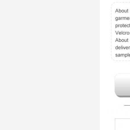
착
능
을
가
지
고
있
는
것
처
럼,
우
리
는
항
상
하
층
과
중
간