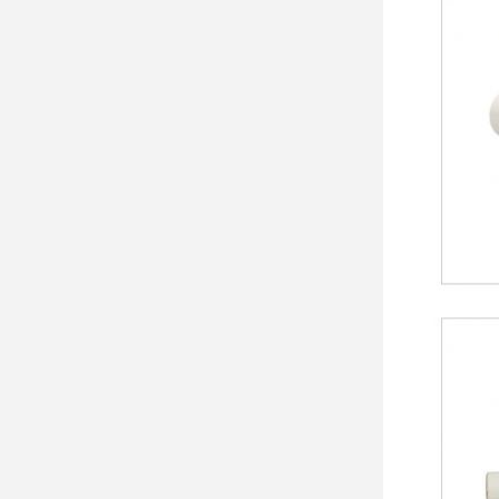
층
으
로
썼
습
니
다.
그
것
은
완
제
품
을
더
납
작
해
지
고
아