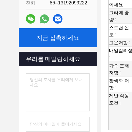
용
전화:
86--13192099222
이세요 :
융
그라메 중
접
량 :
착
제
스트립 온
필
도 :
지금 접촉하세요
름
고온저항 :
은
내알칼리성
넓
:
우리를 메일링하세요
게
상
가수 분해 
징,
저항 :
패
황색화 저
치,
항 :
섬
유,
제안 작동 
의
조건 :
류
와
전
자