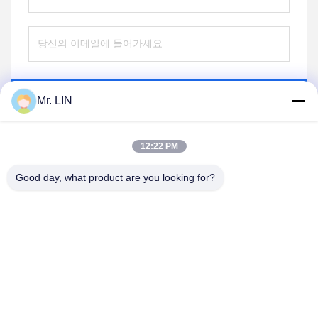
전송
Mr. LIN
12:22 PM
Good day, what product are you looking for?
Guangdong Jinhonghai New Material
Technology Co., Ltd
hydhongyundasale2@gmail.com
86--13192099222